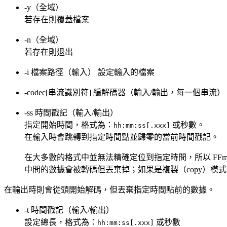
-y（全域）
若存在則覆蓋檔案
-n（全域）
若存在則退出
-i 檔案路徑（輸入） 設定輸入的檔案
-codec[串流識別符] 編解碼器（輸入/輸出，每一個串流）
-ss 時間戳記（輸入/輸出）
指定開始時間，格式為：
或秒數。
hh:mm:ss[.xxx]
在輸入時會跳轉到指定時間點並歸零的當前時間戳記。
在大多數的格式中並無法精確定位到指定時間，所以 FFm
中間的數據會被轉碼但丟棄掉；如果是複製（copy）模
在輸出時則會從頭開始解碼，但丟棄指定時間點前的數據。
-t 時間戳記（輸入/輸出）
設定總長，格式為：
或秒數
hh:mm:ss[.xxx]