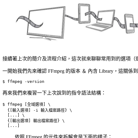
接續著上次的簡介及流程介紹，這次就來聊聊常用到的選項（還
一開始我們先來確認 FFmpeg 的版本 ＆ 內含 Library，這
$ ffmpeg -version
再來我們來複習一下上次說到的指令語法結構：
$ ffmpeg 
[
全域選項
]
{[
輸入選項
]
 -i 輸入檔案路徑
}
[
...
]
{[
輸出選項
]
 輸出檔案路徑
}
[
...
]
依照 FFmpeg 的元件來拆解會是下面的樣子：