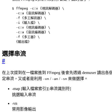
$ ffmpeg -c:v 
{
視訊解碼器
}
  -c:a 
{
音訊解碼器
}
  -f 
{
多工解訊器
}
  -i 
{
輸入檔
}
  -c:v 
{
視訊編碼器
}
  -c:a 
{
音訊編碼器
}
  -f 
{
多工器
}
{
輸出檔
}
選擇串流
#
在上次提到在一檔案進到 FFmpeg 後會先透過 demuxer 
定串流，又或者是利用
/
/
來做選擇。
-vn
-an
-sn
-map [輸入檔案索引][:串流識別符]
挑選輸入串流
-vn
禁用影像輸出